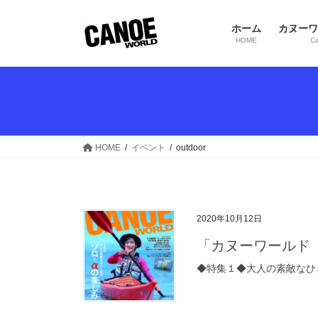
コ
ナ
ン
ビ
ホーム
カヌーワ
テ
ゲ
HOME
Ca
ン
ー
ツ
シ
へ
ョ
ス
ン
キ
に
ッ
移
HOME
イベント
outdoor
プ
動
2020年10月12日
「カヌーワールド（CA
◆特集１◆大人の素敵なひとり