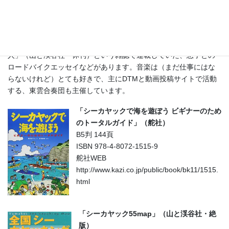
その他の写真・書き物系の仕事としては、小学校から始めた鉄道
写真のスキルを生かした「親子で楽しむSL旅行+撮影ガイド」（山
と渓谷社・絶版）、フォルクスワーゲンT-3ヴァナゴンを所有して
いた時にその整備奮闘記を題材にした記事やブログ、「自転車
人」（山と渓谷社・休刊）という雑誌で連載していた、息子との
ロードバイクエッセイなどがあります。音楽は（まだ仕事にはな
らないけれど）とても好きで、主にDTMと動画投稿サイトで活動
する、東雲合奏団も主催しています。
「シーカヤックで海を遊ぼう ビギナーのため
のトータルガイド」（舵社）
B5判 144頁
ISBN 978-4-8072-1515-9
舵社WEB
http://www.kazi.co.jp/public/book/bk11/1515.
html
「シーカヤック55map」（山と渓谷社・絶
版）