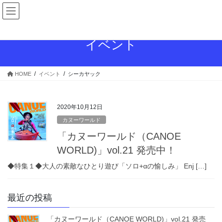
コ
ナ
ン
ビ
テ
ゲ
ン
ー
イベント
ツ
シ
へ
ョ
ス
ン
HOME
イベント
シーカヤック
キ
に
ッ
移
プ
動
2020年10月12日
カヌーワールド
「カヌーワールド（CANOE
WORLD)」vol.21 発売中！
◆特集１◆大人の素敵なひとり遊び「ソロ+αの愉しみ」 Enj […]
最近の投稿
「カヌーワールド（CANOE WORLD)」vol.21 発売